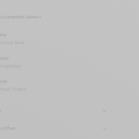
ita Lempicka Sweet
ête
mboise, Rose
oeur
, Angélique
ond
houli, Praline
s
 coffret