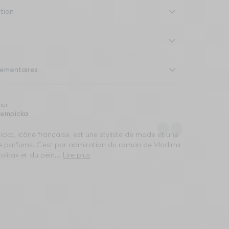
ation
ementaires
ner
 Lempicka
icka, icône française, est une styliste de mode et une
e parfums. C’est par admiration du roman de Vladimir
lita» et du pein...
Lire plus