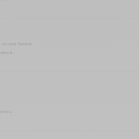
me ou une femme
istine B.
rina L.