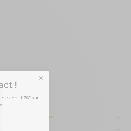
ct !
ficiez de
-10%*
sur
e
!
37
5
0