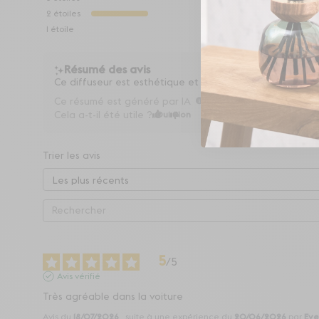
2
étoiles
1
étoile
Résumé des avis
Ce diffuseur est esthétique et diffuse une odeur agréabl
Ce résumé est généré par IA
Cela a-t-il été utile ?
Oui
Non
Trier les avis
5
/
5
Avis vérifié
Très agréable dans la voiture
Avis du
18/07/2026
, suite à une expérience du
20/06/2026
par
Eve