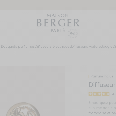
r
Bouquets parfumés
Diffuseurs électriques
Diffuseurs voiture
Bougies
S
Parfum Inclus
Diffuseur
4.
Embarquez pour 
sublimé par le 
framboise et pra