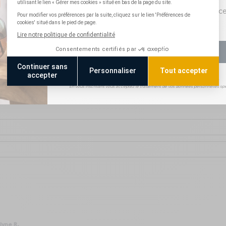
Consentement pixel suivi
J'accepte le suivi des ouvertures afin de rec
communications personnalisées
S'INSCRIRE
e, durable et rafraîchissante. Les utilisateurs apprécient sa qualité
*Non cumulable avec les offres en cours.
En vous inscrivant vous acceptez le traitement de vos données personnelles spé
lyne R.