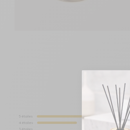
5
étoiles
4
étoiles
3
étoiles