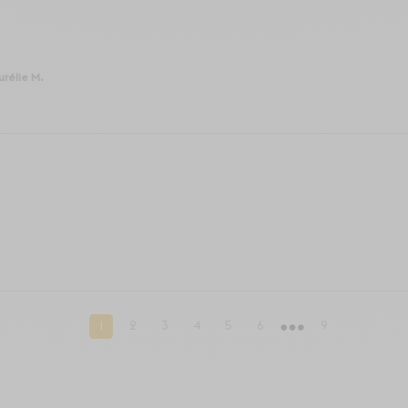
urélie M.
1
2
3
4
5
6
9