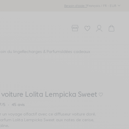
Français / FR - EUR
Besoin d'aide ?
Points de vente
Wishlist
Compte
Panier
oin du linge
Recharges & Parfums
Idées cadeaux
 voiture Lolita Lempicka Sweet
Connectez-vo
7
/
5
-
45
avis
un voyage olfactif avec ce diffuseur voiture doré,
parfum Lolita Lempicka Sweet aux notes de cerise,
line.