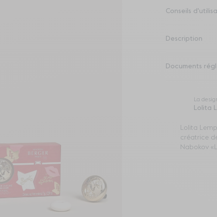
Conseils d'utilis
Description
Documents régl
La desig
Lolita
Lolita Lemp
créatrice d
Nabokov «Lo