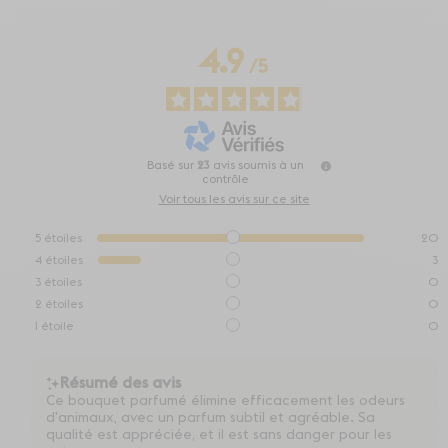
4.9
/
5
Basé sur
23
avis soumis à un
contrôle
Voir tous les avis sur ce site
5
étoiles
20
4
étoiles
3
3
étoiles
0
2
étoiles
0
1
étoile
0
Résumé des avis
Ce bouquet parfumé élimine efficacement les odeurs
d'animaux, avec un parfum subtil et agréable. Sa
qualité est appréciée, et il est sans danger pour les