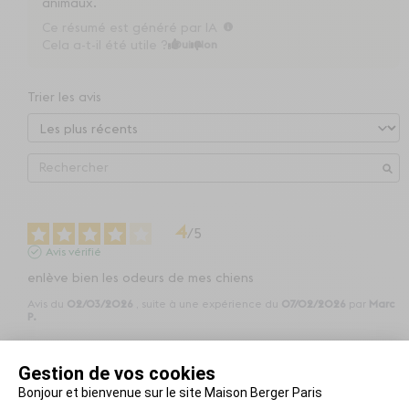
animaux.
Ce résumé est généré par IA
Cela a-t-il été utile ?
Oui
Non
Trier les avis
4
/
5
Avis vérifié
enlève bien les odeurs de mes chiens
Avis du
02/03/2026
, suite à une expérience du
07/02/2026
par
Marc
P.
Utile
(0)
Signaler
Restons en contact !
5
/
5