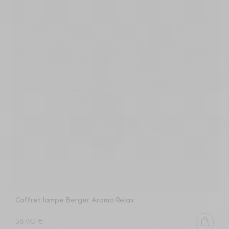
Coffret lampe Berger Aroma Relax
B
Ajout
38,90 €
2