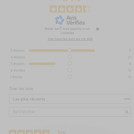
Basé sur
7
avis soumis à un
contrôle
Voir tous les avis sur ce site
5
étoiles
5
4
étoiles
0
3
étoiles
2
2
étoiles
0
1
étoile
0
Trier les avis
5
/
5