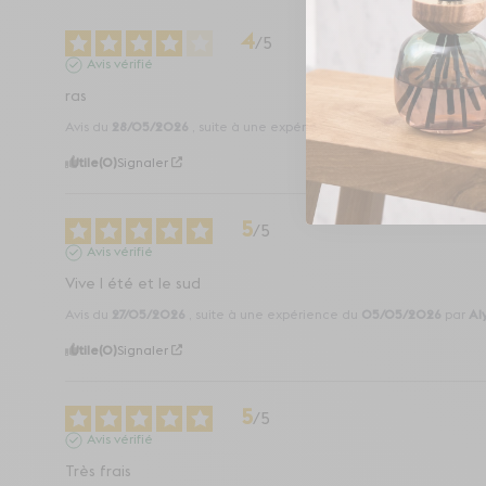
4
/
5
Avis vérifié
ras
Avis du
28/05/2026
, suite à une expérience du
03/05/2026
par
Ma
Utile
(0)
Signaler
5
/
5
Avis vérifié
Vive l été et le sud
Avis du
27/05/2026
, suite à une expérience du
05/05/2026
par
Al
Utile
(0)
Signaler
5
/
5
Avis vérifié
Très frais