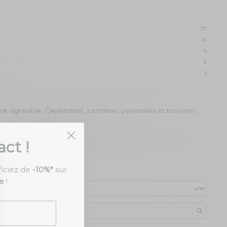
52
16
6
2
3
ance agréable. Cependant, certaines personnes la trouvent
ct !
ficiez de
-10%*
sur
e
!