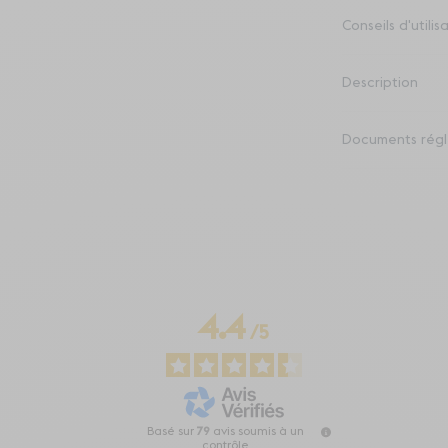
Conseils d'utilis
Description
Documents régl
4.4
/
5
Basé sur
79
avis soumis à un
contrôle