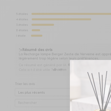
5
étoiles
4
étoiles
3
étoiles
2
étoiles
1
étoile
Résumé des avis
La Recharge lampe Berger Zeste de Verveine est appréc
légèrement trop légère selon leurs préférences.
Ce résumé est généré par IA
Cela a-t-il été utile ?
Oui
Non
Trier les avis