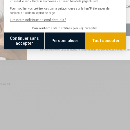
Consentement pixel suivi
J'accepte le suivi des ouvertures afin de rec
communications personnalisées
S'INSCRIRE
rie hélène H.
*Non cumulable avec les offres en cours.
En vous inscrivant vous acceptez le traitement de vos données personnelles spé
yssa N.