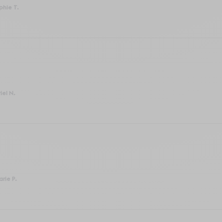
phie T.
iel N.
rie P.