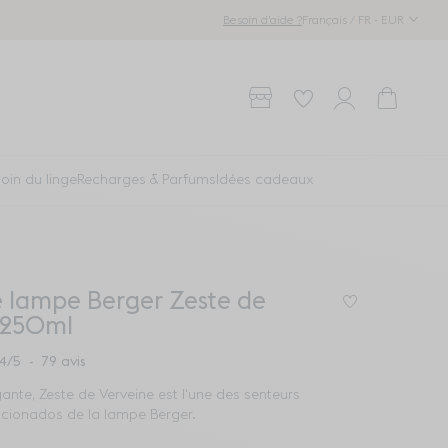
Français / FR - EUR
Besoin d'aide ?
Points de vente
Wishlist
Compte
Panier
oin du linge
Recharges & Parfums
Idées cadeaux
 lampe Berger Zeste de
Connectez-v
 250ml
4
/
5
-
79
avis
égante, Zeste de Verveine est l'une des senteurs
ficionados de la lampe Berger.