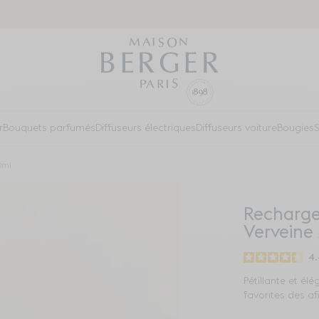
r
Bouquets parfumés
Diffuseurs électriques
Diffuseurs voiture
Bougies
S
0ml
Recharge
Verveine
4.
Pétillante et él
favorites des a