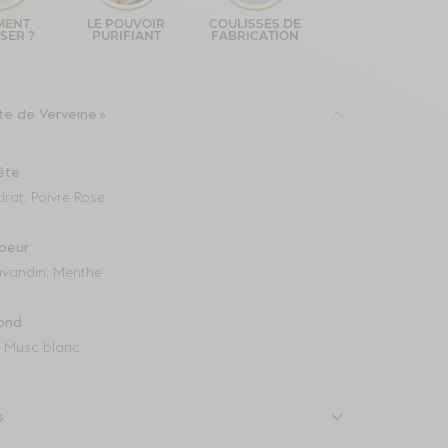
te de Verveine
ête
drat, Poivre Rose
oeur
avandin, Menthe
ond
, Musc blanc
s