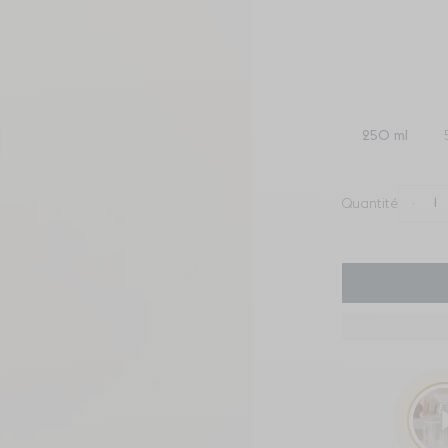
250 ml
-
Quantité