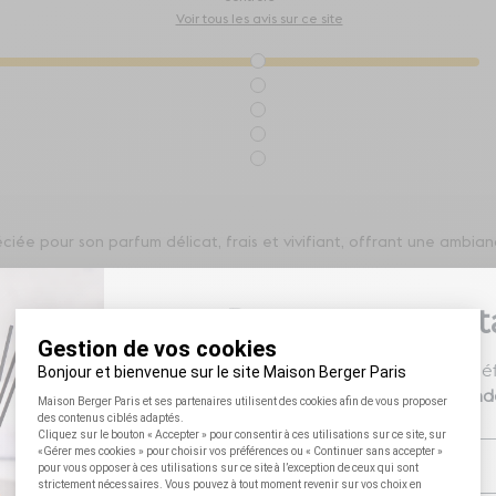
Voir tous les avis sur ce site
iée pour son parfum délicat, frais et vivifiant, offrant une ambi
Restons en conta
Inscrivez-vous à notre newsletter et béné
votre
première command