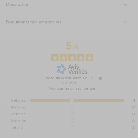
Description
Documents réglementaires
5
/
5
Basé sur
4
avis soumis à un
contrôle
Voir tous les avis sur ce site
5
étoiles
4
4
étoiles
0
3
étoiles
0
2
étoiles
0
1
étoile
0