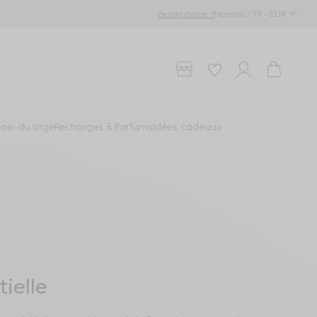
Français / FR - EUR
Besoin d'aide ?
Points de vente
Wishlist
Compte
Panier
oin du linge
Recharges & Parfums
Idées cadeaux
tielle