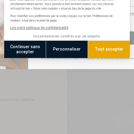
Consentement pixel suivi
J'accepte le suivi des ouvertures afin de rec
communications personnalisées
S'INSCRIRE
T
*Non cumulable avec les offres en cours.
En vous inscrivant vous acceptez le traitement de vos données personnelles spé
en avant-première,
Dites nous vo
omotionnelles.
per
personnelles spécifié