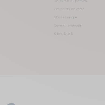
Le journal du parfum
Les points de vente
Nous rejoindre
Devenir revendeur
Client B to B