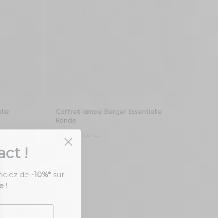
r
Ajouter au panier
lle
Coffret lampe Berger Essentielle
Ronde
Ronde
Carrée
ct !
41,90 €
ficiez de
-10%*
sur
e
!