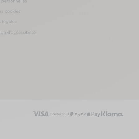
 personnelles
es cookies
 légales
on d'accessibilité
Visa
Mastercard
PayPal
Transla
Trans