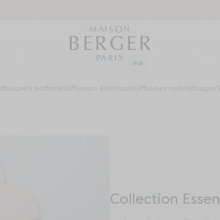
r
Bouquets parfumés
Diffuseurs électriques
Diffuseurs voiture
Bougies
S
Collection Essen