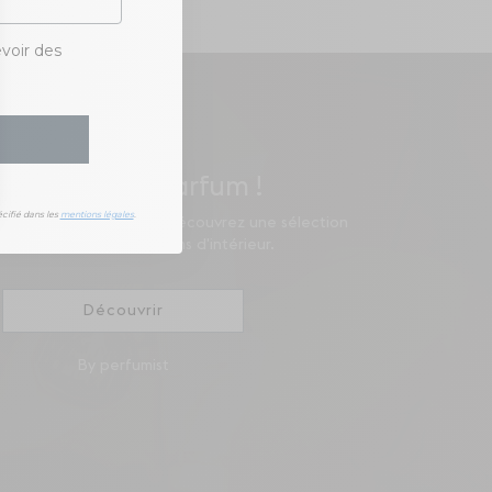
evoir des
rouvez votre parfum !
cifié dans les
mentions légales
.
tre parfum corporel et découvrez une sélection
sonnalisée de nos parfums d'intérieur.
Découvrir
By perfumist