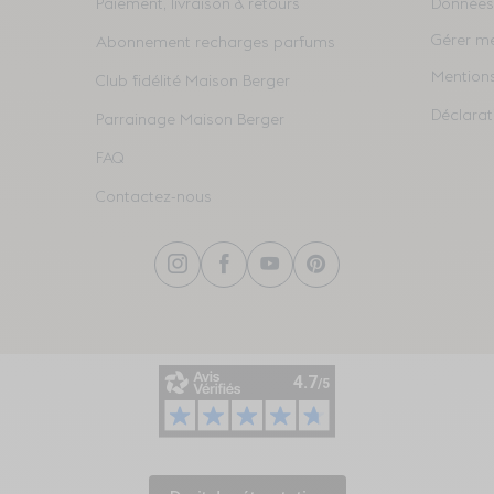
Paiement, livraison & retours
Données
Gérer m
Abonnement recharges parfums
Mentions
Club fidélité Maison Berger
Déclarati
Parrainage Maison Berger
FAQ
Contactez-nous
Instagram
Facebook
YouTube
Pinterest