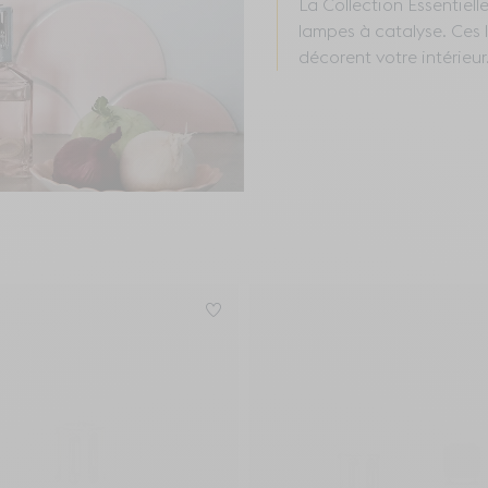
La Collection Essentiell
lampes à catalyse. Ces 
décorent votre intérieur
s pour ajouter Lampe Berger Carrée Nude à la wishlist
Connectez-vous pour ajouter Lam