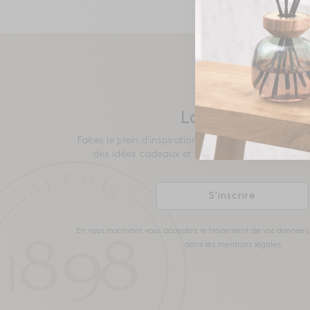
La newsletter
Faites le plein d’inspirations avec les nouveautés 
des idées cadeaux et profitez de nos offres pr
S'inscrire
En vous inscrivant vous acceptez le traitement de vos données 
dans les mentions légales