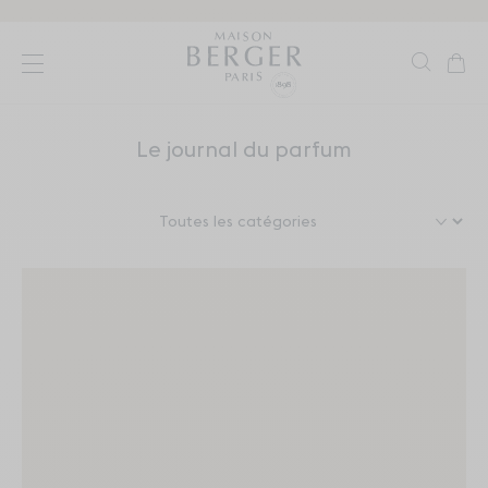
Aller directement au contenu
Reche
Pani
Ouvrir le menu
Le journal du parfum